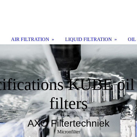
AIR FILTRATION
LIQUID FILTRATION
OIL
ifications KUBE oil
filters
AXO Filtertechniek
Micronfilter