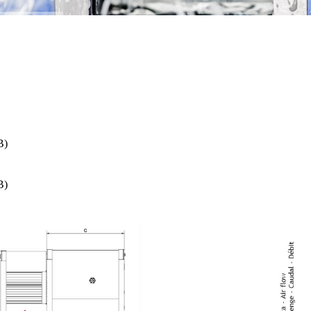
B)
B)