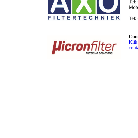
Tel:
Mob:
Tel:
Cont
Klik
cont