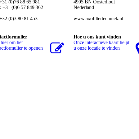
 +31 (0)76 88 65 981
4905 BN Oosterhout
 +31 (0)6 57 849 362
Nederland
 +32 (0)3 80 81 453
www.axofiltertechniek.nl
actformulier
Hoe u ons kunt vinden
 hier om het
Onze interactieve kaart helpt
actformulier te openen
u onze locatie te vinden