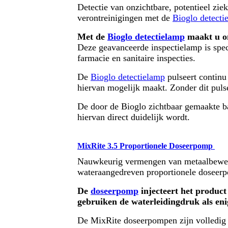
Detectie van onzichtbare, potentieel z
verontreinigingen met de
Bioglo detecti
Met de
Bioglo detectielamp
maakt u on
Deze geavanceerde inspectielamp is spe
farmacie en sanitaire inspecties.
De
Bioglo detectielamp
pulseert continu
hiervan mogelijk maakt. Zonder dit puls
De door de Bioglo zichtbaar gemaakte bac
hiervan direct duidelijk wordt.
MixRite 3.5 Proportionele Doseerpomp
Nauwkeurig vermengen van metaalbewer
wateraangedreven proportionele doseer
De
doseerpomp
injecteert het product
gebruiken de waterleidingdruk als eni
De MixRite doseerpompen zijn volledig n