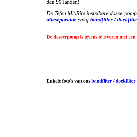
dan 90 landen!
De Tefen MixRite instelbare doseerpom
olieseparator
en/of
bandfilter
/
doekfilte
De doseerpomp is tevens te leveren met een 
Enkele foto's van ons
bandfilter / doekfilter 
KUBE Olienevelafzuiger op Style MC1500
Bandfilter / doekfilter, vol-automatische vloeisto
KUBE mobiel olienevelfilter
EVO300 Bandfilter RVS316