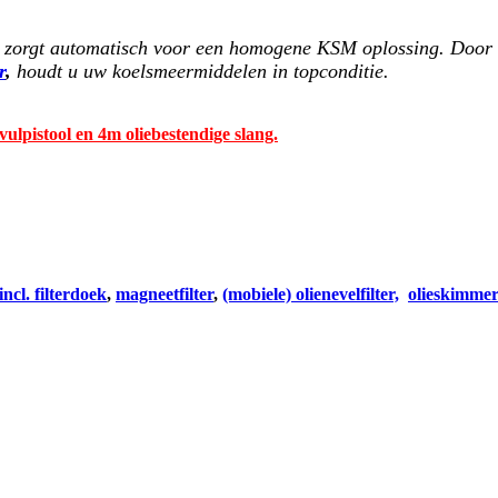
p zorgt automatisch voor een homogene KSM oplossing. Door 
r
,
houdt u uw koelsmeermiddelen in topconditie.
vulpistool en 4m oliebestendige slang.
incl. filterdoek
,
magneetfilter
,
(mobiele) olienevelfilter,
olieskimme
ffiltratie