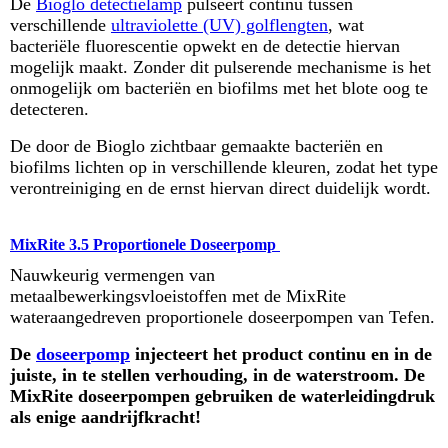
De
Bioglo detectielamp
pulseert continu tussen
verschillende
ultraviolette (UV) golflengten
, wat
bacteriële fluorescentie opwekt en de detectie hiervan
mogelijk maakt. Zonder dit pulserende mechanisme is het
onmogelijk om bacteriën en biofilms met het blote oog te
detecteren.
De door de Bioglo zichtbaar gemaakte bacteriën en
biofilms lichten op in verschillende kleuren, zodat het type
verontreiniging en de ernst hiervan direct duidelijk wordt.
MixRite 3.5 Proportionele Doseerpomp
Nauwkeurig vermengen van
metaalbewerkingsvloeistoffen met de MixRite
wateraangedreven proportionele doseerpompen van Tefen.
De
doseerpomp
injecteert het product continu en in de
juiste, in te stellen verhouding, in de waterstroom. De
MixRite doseerpompen gebruiken de waterleidingdruk
als enige aandrijfkracht!