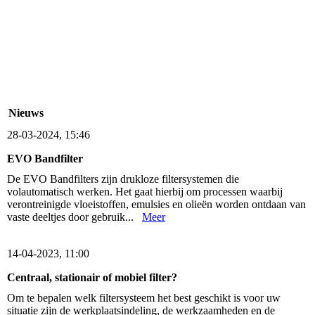
Protective air filter roll off
Magneetfilter Multi Core
AXO Olie Afscheider
Afzuigkap lamellen incl KUBE Olienevalfzuigers
Nieuws
28-03-2024, 15:46
EVO Bandfilter
De EVO Bandfilters zijn drukloze filtersystemen die
volautomatisch werken. Het gaat hierbij om processen waarbij
verontreinigde vloeistoffen, emulsies en olieën worden ontdaan van
vaste deeltjes door gebruik...
Meer
14-04-2023, 11:00
Centraal, stationair of mobiel filter?
Om te bepalen welk filtersysteem het best geschikt is voor uw
situatie zijn de werkplaatsindeling, de werkzaamheden en de