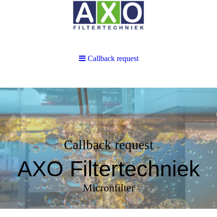
Callback request
Callback request
AXO Filtertechniek
Micronfilter