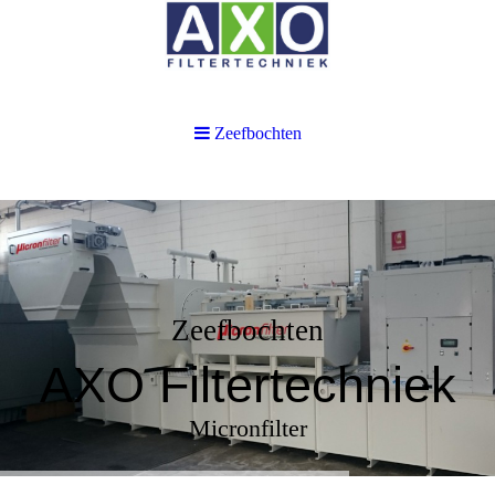
Zeefbochten
Zeefbochten
AXO Filtertechniek
Micronfilter