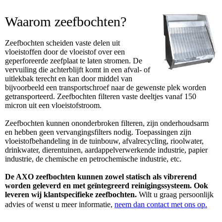
Waarom zeefbochten?
Zeefbochten scheiden vaste delen uit
vloeistoffen door de vloeistof over een
geperforeerde zeefplaat te laten stromen. De
vervuiling die achterblijft komt in een afval- of
uitlekbak terecht en kan door middel van
bijvoorbeeld een transportschroef naar de gewenste plek worden
getransporteerd. Zeefbochten filteren vaste deeltjes vanaf 150
micron uit een vloeistofstroom.
Zeefbochten kunnen ononderbroken filteren, zijn onderhoudsarm
en hebben geen vervangingsfilters nodig. Toepassingen zijn
vloeistofbehandeling in de tuinbouw, afvalrecycling, rioolwater,
drinkwater, dierentuinen, aardappelverwerkende industrie, papier
industrie, de chemische en petrochemische industrie, etc.
De AXO zeefbochten kunnen zowel statisch als vibrerend
worden geleverd en met geïntegreerd reinigingssysteem. Ook
leveren wij klantspecifieke zeefbochten.
Wilt u graag persoonlijk
advies of wenst u meer informatie,
neem dan contact met ons op
.