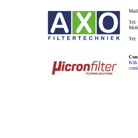
Mail
Tel:
Mob:
Tel:
Cont
Klik
cont