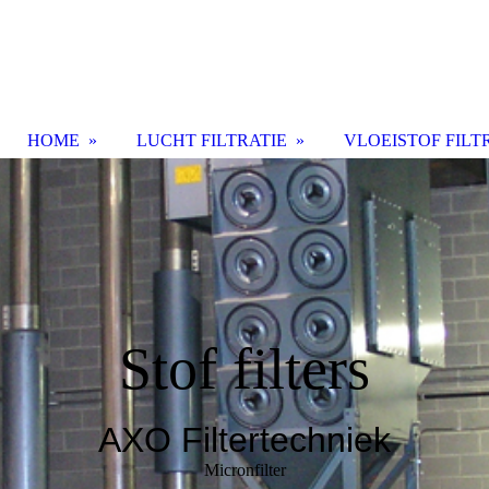
HOME
LUCHT FILTRATIE
VLOEISTOF FILT
Stof filters
AXO Filtertechniek
Micronfilter