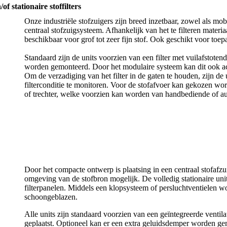
e stoffilters
Onze industriële stofzuigers zijn breed inzetbaar, zowel als mobie
centraal stofzuigsysteem. Afhankelijk van het te filteren materia
beschikbaar voor grof tot zeer fijn stof. Ook geschikt voor t
Standaard zijn de units voorzien van een filter met vuilafstote
worden gemonteerd. Door het modulaire systeem kan dit ook ac
Om de verzadiging van het filter in de gaten te houden, zijn de 
filterconditie te monitoren. Voor de stofafvoer kan gekozen 
of trechter, welke voorzien kan worden van handbediende of au
Door het compacte ontwerp is plaatsing in een centraal stofafzui
omgeving van de stofbron mogelijk. De volledig stationaire uni
filterpanelen. Middels een klopsysteem of persluchtventielen wo
schoongeblazen.
Alle units zijn standaard voorzien van een geïntegreerde ventil
geplaatst. Optioneel kan er een extra geluidsdemper worden ge