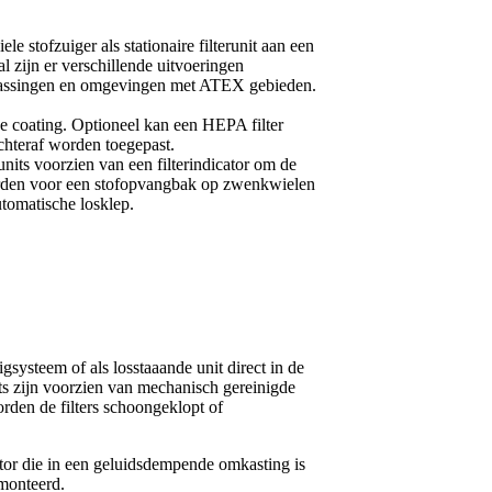
le stofzuiger als stationaire filterunit aan een
al zijn er verschillende uitvoeringen
oepassingen en omgevingen met ATEX gebieden.
nde coating. Optioneel kan een HEPA filter
hteraf worden toegepast.
units voorzien van een filterindicator om de
worden voor een stofopvangbak op zwenkwielen
tomatische losklep.
gsysteem of als losstaaande unit direct in de
ts zijn voorzien van mechanisch gereinigde
rden de filters schoongeklopt of
ator die in een geluidsdempende omkasting is
monteerd.