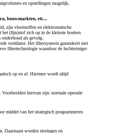
zuigvolumes en opstellingen mogelijk.
ntra, bouwmarkten, etc...
id, zijn vloeistoffen en elektrostatische
et (fijn)stof zich op in de kleinste hoeken
a onderhoud als gevolg.
de ventilator. Het filtersysteem garandeert niet
eve filtertechnologie waardoor de luchtreiniger
matisch op en af. Hiermee wordt altijd
. Voorbeelden hiervan zijn: normale operatie
. Door middel van het strategisch programmeren
en. Daarnaast worden storingen en