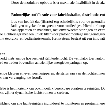
Door de modulaire opbouw is er maximale flexibiliteit in de af
Ruimtelijke stof filtratie voor fabriekshallen, distributiece
Los van het feit dat (fijn)stof erg schadelijk is voor de gezondhe
ladingen ongekende magneten voor stofdeeltjes. Hierdoor hoopt h
van apparaten en machines, met onverwachte storingen en extr
le luchtreinger met een uniek filter voor plafondmontage met geïntegreer
ang gebruiks- en bedieningsgemak. Het systeem bestaat uit een innovati
cht
merkt niets aan de hoeveelheid gefilterde lucht. De ventilator toert auto
rd en treden bovendien aanzienlijke energiebesparingen op.
ende kleuren en eventueel knipperen, de status aan van de luchtreiniger
lter aan vervanging toe (rood).
stallatie is het mogelijk om ook moeilijk bereikbare plaatsen te reinigen
ers, zijn er dynamische luchtstromen te creëren.
ijkheid om alle luchtreinigers individueel te monitoren en programmer