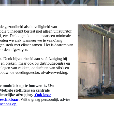
de gezondheid als de veiligheid van
ie u inademt bestaat niet alleen uit zuurstof,
tof, etc. De longen kunnen maar een minimale
orden we ziek wanneer we te vaak/lang
gen sterk met elkaar samen. Het is daarom van
 worden afgezogen.
n. Denk bijvoorbeeld aan stofafzuiging bij
 en breken, maar ook bij distributiecentra en
 legen van zakken, ontluchten van silo's en
rbouw, de voedingssector, afvalverwerking,
die modulair op te bouwen is. Uw
Mobiele stoffilters en centrale
imtelijke afzuiging.
Ook losse
beschikbaar
.
Wilt u graag persoonlijk advies
met ons op.