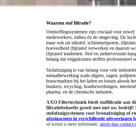
Waarom stof filtratie?
Ontstoffingssystemen zijn cruciaal voor zowel 
medewerkers, milieu én de omgeving. De lucht d
maar ook uit stikstof, schimmelsporen, (fijn)s
hoeveelheid (fijn)stof verwerken en daarom w
(fijn)stof inademen. Stof en ziekteverzuim han
belang dat vrijgekomen stoffen professioneel
Stofafzuiging is van belang voor vele industrië
metaalbewerking zoals slijpen, zagen, polijsten
bouwmarkten bij het laden en lossen alsook het
bunkers, recycling, houtbewerkingen, interieu
pharma, en de chemische industrie.
AXO Filtertechniek biedt stoffiltratie aan 
filtratiebehoefte groeit mee met uw bedrijf! 
stofafzuigsystemen voor bronafzuiging of ru
afzuigarmen in verschillende uitvoeringen 
of wenst u meer informatie,
neem dan contact 