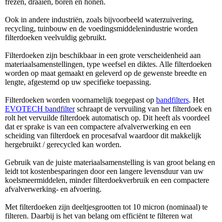
frezen, draaien, boren en honen.
Ook in andere industriën, zoals bijvoorbeeld waterzuivering,
recycling, tuinbouw en de voedingsmiddelenindustrie worden
filterdoeken veelvuldig gebruikt.
Filterdoeken zijn beschikbaar in een grote verscheidenheid aan
materiaalsamenstellingen, type weefsel en diktes. Alle filterdoeken
worden op maat gemaakt en geleverd op de gewenste breedte en
lengte, afgestemd op uw specifieke toepassing.
Filterdoeken worden voornamelijk toegepast op
bandfilters
. Het
EVOTECH bandfilter
schraapt de vervuiling van het filterdoek en
rolt het vervuilde filterdoek automatisch op. Dit heeft als voordeel
dat er sprake is van een compactere afvalverwerking en een
scheiding van filterdoek en procesafval waardoor dit makkelijk
hergebruikt / gerecycled kan worden.
Gebruik van de juiste materiaalsamenstelling is van groot belang en
leidt tot kostenbesparingen door een langere levensduur van uw
koelsmeermiddelen, minder filterdoekverbruik en een compactere
afvalverwerking- en afvoering.
Met filterdoeken zijn deeltjesgrootten tot 10 micron (nominaal) te
filteren. Daarbij is het van belang om efficiënt te filteren wat