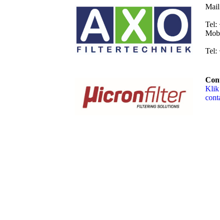
Mail
Tel:
Mob:
Tel:
Cont
Klik
cont