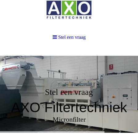
Stel een vraag
Stel een vraag
AXO Filtertechniek
Micronfilter