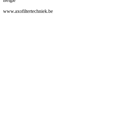
België
www.axofiltertechniek.be