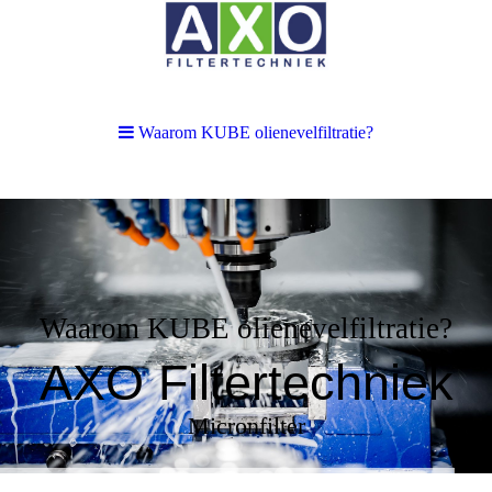
Waarom KUBE olienevelfiltratie?
Waarom KUBE olienevelfiltratie?
AXO Filtertechniek
Micronfilter