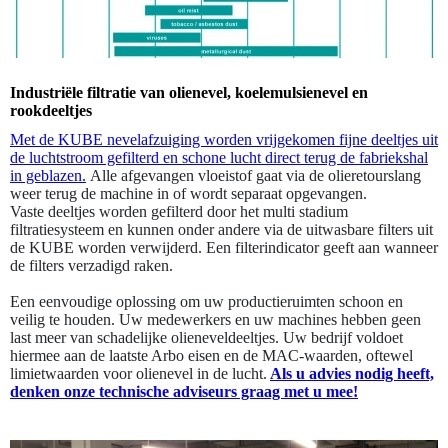
Industriële filtratie van olienevel, koelemulsienevel en
rookdeeltjes
Met de KUBE nevelafzuiging worden vrijgekomen fijne deeltjes uit
de luchtstroom gefilterd en schone lucht direct terug de fabriekshal
in geblazen.
Alle afgevangen vloeistof gaat via de olieretourslang
weer terug de machine in of wordt separaat opgevangen.
Vaste deeltjes worden gefilterd door het multi stadium
filtratiesysteem en kunnen onder andere via de uitwasbare filters uit
de KUBE worden verwijderd. Een filterindicator geeft aan wanneer
de filters verzadigd raken.
Een eenvoudige oplossing om uw productieruimten schoon en
veilig te houden. Uw medewerkers en uw machines hebben geen
last meer van schadelijke olieneveldeeltjes. Uw bedrijf voldoet
hiermee aan de laatste Arbo eisen en de MAC-waarden, oftewel
limietwaarden voor olienevel in de lucht.
Als u advies nodig heeft,
denken onze technische adviseurs graag met u mee!