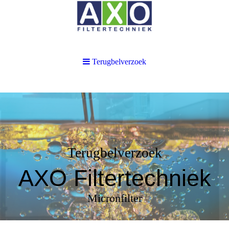
Terugbelverzoek
Terugbelverzoek
AXO Filtertechniek
Micronfilter