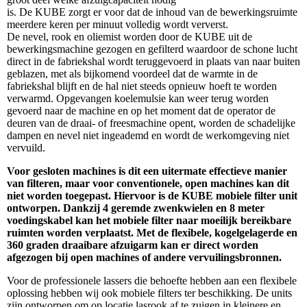
is. De KUBE zorgt er voor dat de inhoud van de bewerkingsruimte
meerdere keren per minuut volledig wordt ververst.
De nevel, rook en oliemist worden door de KUBE uit de
bewerkingsmachine gezogen en gefilterd waardoor de schone lucht
direct in de fabriekshal wordt teruggevoerd in plaats van naar buiten
geblazen, met als bijkomend voordeel dat de warmte in de
fabriekshal blijft en de hal niet steeds opnieuw hoeft te worden
verwarmd. Opgevangen koelemulsie kan weer terug worden
gevoerd naar de machine en op het moment dat de operator de
deuren van de draai- of freesmachine opent, worden de schadelijke
dampen en nevel niet ingeademd en wordt de werkomgeving niet
vervuild.
Voor gesloten machines is dit een uitermate effectieve manier
van filteren, maar voor conventionele, open machines kan dit
niet worden toegepast. Hiervoor is de KUBE mobiele filter unit
ontworpen. Dankzij 4 geremde zwenkwielen en 8 meter
voedingskabel kan het mobiele filter naar moeilijk bereikbare
ruimten worden verplaatst. Met de flexibele, kogelgelagerde en
360 graden draaibare afzuigarm kan er direct worden
afgezogen bij open machines of andere vervuilingsbronnen.
Voor de professionele lassers die behoefte hebben aan een flexibele
oplossing hebben wij ook mobiele filters ter beschikking. De units
zijn ontworpen om op locatie lasrook af te zuigen in kleinere en