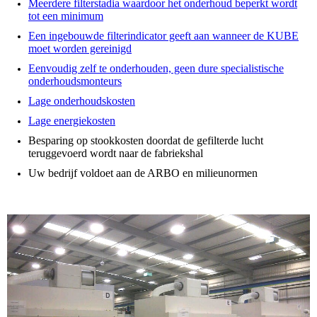
Meerdere filterstadia waardoor het onderhoud beperkt wordt
tot een minimum
Een ingebouwde filterindicator geeft aan wanneer de KUBE
moet worden gereinigd
Eenvoudig zelf te onderhouden, geen dure specialistische
onderhoudsmonteurs
Lage onderhoudskosten
Lage energiekosten
Besparing op stookkosten doordat de gefilterde lucht
teruggevoerd wordt naar de fabriekshal
Uw bedrijf voldoet aan de ARBO en milieunormen