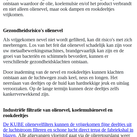
ontstaan waardoor de olie, koelemulsie en/of het product verbrandt
en niet alleen olienevel, maar ook dampen en rookdeeltjes
vrijkomen.
Gezondheidsrisico's olienevel
Als vrijgekomen nevel niet wordt gefilterd, kan dit risico's met zich
meebrengen. Los van het feit dat olienevel schadelijk kan zijn voor
uw metaalbewerkingsmachines, brandgevaarlijk kan zijn en de
groei van bacteriën en schimmels bevordert, kunnen er
verschillende gezondheidsklachten ontstaan.
Door inademing van de nevel en rookdeeltjes kunnen klachten
ontstaan aan de luchtwegen zoals keel, neus en longen. Het
neerslaan van deeltjes op de huid kan hardnekkige jeuk en uitslag
veroorzaken. Op de lange termijn kunnen deze deeltjes zelfs
kankerverwekkend zijn.
Industriële filtratie van olienevel, koelemulsienevel en
rookdeeltjes
De KUBE olienevelfilters kunnen de vrijgekomen fijne deeltjes uit
de luchtstroom filteren en schone lucht direct terug de fabriekshal in
blazen.
Alle afgevangen vloeistof gaat via de olieretourslang weer