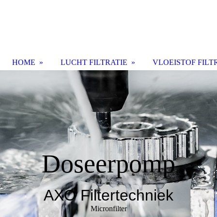
HOME
LUCHT FILTRATIE
VLOEISTOF FILT
Doseerpomp
AXO Filtertechniek
Micronfilter