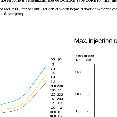
doseerpomp is vergelijkbaar met de Dosatron Type D3RE10, maar me
 wel 3500 liter per uur. Het debiet wordt bepaald door de watertoevoer
kte doseerpomp.