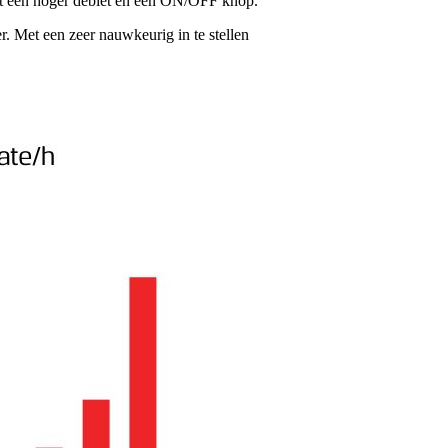
t een hoger debiet en een ON/OFF knop.
. Met een zeer nauwkeurig in te stellen