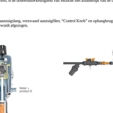
ectoren, is de doseernauwkeurigheid van MixRite niet afhankelijk van de 
anzuigslang, verzwaard aanzuigfilter, “Control Knob” en ophangbeugel
t wordt afgezogen.