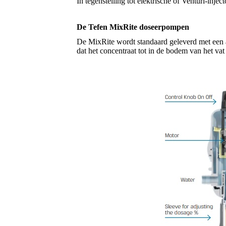
In tegenstelling tot elektrische of Venturi-inj
De Tefen MixRite doseerpompen
De MixRite wordt standaard geleverd met een a
dat het concentraat tot in de bodem van het va