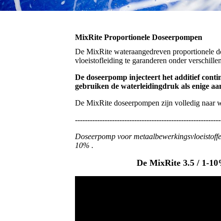
MixRite Proportionele Doseerpompen
De MixRite wateraangedreven proportionele do
vloeistofleiding te garanderen onder verschil
De doseerpomp injecteert het additief conti
gebruiken de waterleidingdruk als enige aa
De MixRite doseerpompen zijn volledig naar we
-----------------------------------------------------------
Doseerpomp voor metaalbewerkingsvloeistoffe
10%
.
De MixRite 3.5 / 1-10